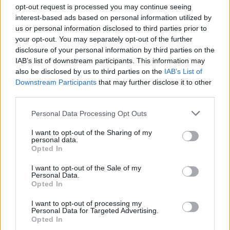
opt-out request is processed you may continue seeing
TELEVISIONE
interest-based ads based on personal information utilized by
us or personal information disclosed to third parties prior to
your opt-out. You may separately opt-out of the further
disclosure of your personal information by third parties on the
IAB’s list of downstream participants. This information may
also be disclosed by us to third parties on the
IAB’s List of
Downstream Participants
that may further disclose it to other
third parties.
Please note that this website/app uses one or more Google
Personal Data Processing Opt Outs
services and may gather and store information including but
not limited to your visit or usage behaviour. You may click to
I want to opt-out of the Sharing of my
personal data.
grant or deny consent to Google and its third-party tags to
Opted In
La trasformazione di Argos: strategie per attrarre
use your data for below specified purposes in below Google
nuovi acquirenti
consent section.
I want to opt-out of the Sale of my
Camilla Fiore · 7 Ago 2026
Personal Data.
Opted In
TELEVISIONE
I want to opt-out of processing my
Personal Data for Targeted Advertising.
Opted In