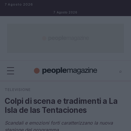
Salta al contenuto
7 Agosto 2026
7 Agosto 2026
⌕
⌕
×
TELEVISIONE
Cerca
Colpi di scena e tradimenti a La
Isla de las Tentaciones
Scandali e emozioni forti caratterizzano la nuova
stagione del programma