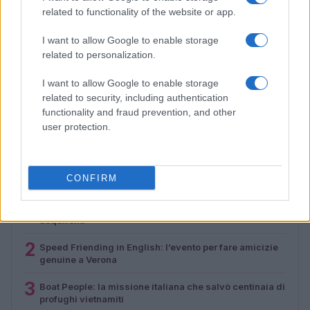
related to functionality of the website or app.
I want to allow Google to enable storage
related to personalization.
I want to allow Google to enable storage
Boat People: la missione italiana che salvò centinaia di
related to security, including authentication
profughi vietnamiti
functionality and fraud prevention, and other
Cristian Castiglioni · 7 Ago 2026
user protection.
PIÙ LETTI
CONFIRM
1
La trasformazione di Argos: strategie per attrarre nuovi
acquirenti
2
Speed Friending in English: l’evento per fare amicizie
genuine a Verona
3
Boat People: la missione italiana che salvò centinaia di
profughi vietnamiti