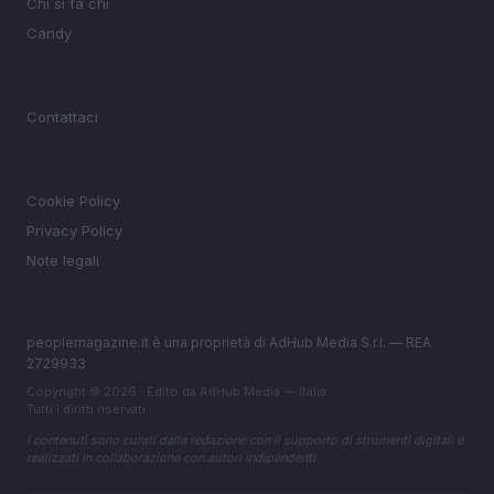
Chi si fa chi
Candy
MAGAZINE
Contattaci
LEGALE
Cookie Policy
Privacy Policy
Note legali
peoplemagazine.it è una proprietà di AdHub Media S.r.l. — REA
2729933
Copyright © 2026 · Edito da AdHub Media — Italia
Tutti i diritti riservati
I contenuti sono curati dalla redazione con il supporto di strumenti digitali e
realizzati in collaborazione con autori indipendenti.