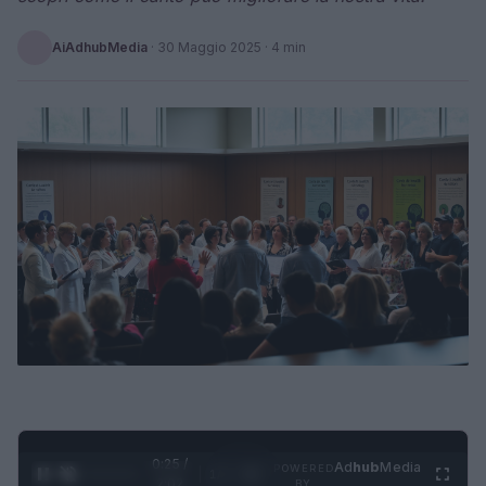
AiAdhubMedia
·
30 Maggio 2025
· 4 min
0:26 /
Ad
hub
Media
POWERED
1
/
4
2:02
BY