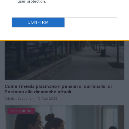
user protection.
TELEVISIONE
CONFIRM
Come i media plasmano il pensiero: dall’analisi di
Postman alle dinamiche attuali
Cristian Castiglioni · 10 Ago 2026
TELEVISIONE