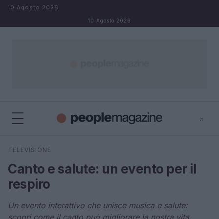
Salta al contenuto
10 Agosto 2026
10 Agosto 2026
⌕
⌕
×
TELEVISIONE
Cerca
Canto e salute: un evento per il
respiro
Un evento interattivo che unisce musica e salute:
scopri come il canto può migliorare la nostra vita.