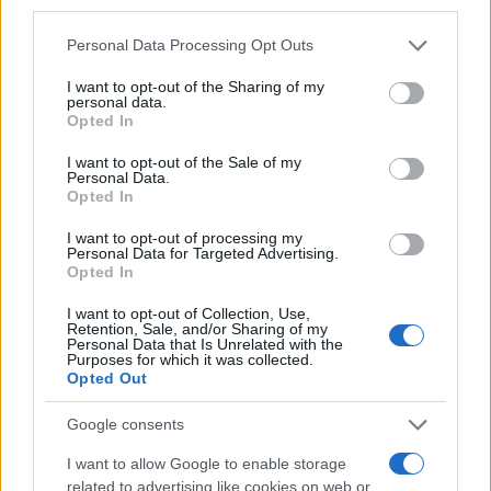
third parties.
Please note that this website/app uses one or more Google
Personal Data Processing Opt Outs
services and may gather and store information including but
not limited to your visit or usage behaviour. You may click to
I want to opt-out of the Sharing of my
personal data.
grant or deny consent to Google and its third-party tags to
Opted In
use your data for below specified purposes in below Google
consent section.
I want to opt-out of the Sale of my
Personal Data.
Opted In
I want to opt-out of processing my
Personal Data for Targeted Advertising.
Opted In
I want to opt-out of Collection, Use,
Retention, Sale, and/or Sharing of my
Personal Data that Is Unrelated with the
Purposes for which it was collected.
Opted Out
Google consents
I want to allow Google to enable storage
related to advertising like cookies on web or