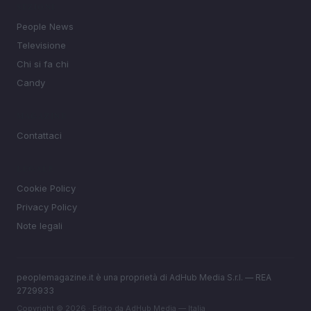
SEZIONI
People News
Televisione
Chi si fa chi
Candy
MAGAZINE
Contattaci
LEGALE
Cookie Policy
Privacy Policy
Note legali
peoplemagazine.it è una proprietà di AdHub Media S.r.l. — REA
2729933
Copyright © 2026 · Edito da AdHub Media — Italia