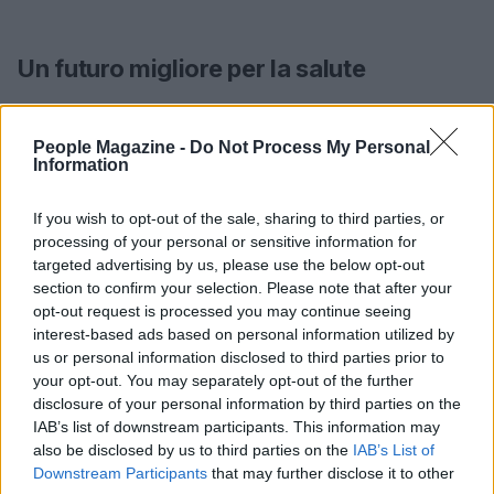
Un futuro migliore per la salute
Il lavoro congiunto di medici e ricercatori è
fondamentale per migliorare le terapie e anticipare
People Magazine -
Do Not Process My Personal
Information
le diagnosi. Ogni piccolo passo in avanti nella
ricerca ha il potere di trasformare la vita delle
If you wish to opt-out of the sale, sharing to third parties, or
persone. Il messaggio che emerge dall’evento è
processing of your personal or sensitive information for
targeted advertising by us, please use the below opt-out
chiaro: prendersi cura del proprio respiro è un atto
section to confirm your selection. Please note that after your
di amore verso se stessi e verso gli altri. Con il
opt-out request is processed you may continue seeing
canto come strumento di unione, si può sperare in
interest-based ads based on personal information utilized by
us or personal information disclosed to third parties prior to
un futuro più sano e consapevole.
your opt-out. You may separately opt-out of the further
disclosure of your personal information by third parties on the
IAB’s list of downstream participants. This information may
also be disclosed by us to third parties on the
IAB’s List of
AUTORE
AiAdhubMedia
Downstream Participants
that may further disclose it to other