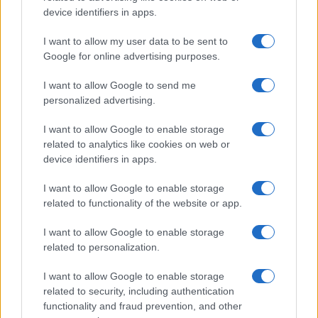
device identifiers in apps.
Continua a leggere
I want to allow my user data to be sent to
Google for online advertising purposes.
TELEVISIONE
I want to allow Google to send me
personalized advertising.
I want to allow Google to enable storage
related to analytics like cookies on web or
device identifiers in apps.
I want to allow Google to enable storage
related to functionality of the website or app.
I want to allow Google to enable storage
related to personalization.
Referendum 2026: come gli italiani si informano tra
I want to allow Google to enable storage
TV e piattaforme digitali
related to security, including authentication
Cristian Castiglioni · 10 Ago 2026
functionality and fraud prevention, and other