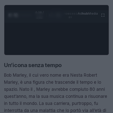
0:28 /
Ad
hub
Media
POWERED
1
/
4
2:02
BY
Un’icona senza tempo
Bob Marley, il cui vero nome era Nesta Robert
Marley, è una figura che trascende il tempo e lo
spazio. Nato il , Marley avrebbe compiuto 80 anni
quest’anno, ma la sua musica continua a risuonare
in tutto il mondo. La sua carriera, purtroppo, fu
interrotta da una malattia che lo portò via all’età di