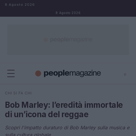
Salta al contenuto
8 Agosto 2026
8 Agosto 2026
⌕
⌕
×
CHI SI FA CHI
Cerca
Bob Marley: l’eredità immortale
di un’icona del reggae
Scopri l'impatto duraturo di Bob Marley sulla musica e
sulla cultura globale.