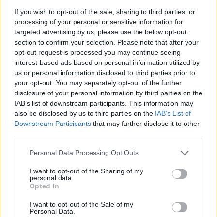
If you wish to opt-out of the sale, sharing to third parties, or
Come mappare le dinastie VIP con fonti affidabili e
processing of your personal or sensitive information for
schemi chiari
targeted advertising by us, please use the below opt-out
Cristian Castiglioni · 7 Ago 2026
section to confirm your selection. Please note that after your
opt-out request is processed you may continue seeing
CHI SI FA CHI
interest-based ads based on personal information utilized by
us or personal information disclosed to third parties prior to
your opt-out. You may separately opt-out of the further
disclosure of your personal information by third parties on the
IAB’s list of downstream participants. This information may
also be disclosed by us to third parties on the
IAB’s List of
Downstream Participants
that may further disclose it to other
third parties.
Please note that this website/app uses one or more Google
Personal Data Processing Opt Outs
services and may gather and store information including but
not limited to your visit or usage behaviour. You may click to
I want to opt-out of the Sharing of my
personal data.
grant or deny consent to Google and its third-party tags to
Opted In
use your data for below specified purposes in below Google
Indizi social, location e crew: scoprire coppie VIP
consent section.
senza violare la privacy
I want to opt-out of the Sale of my
Personal Data.
Cristian Castiglioni · 7 Ago 2026