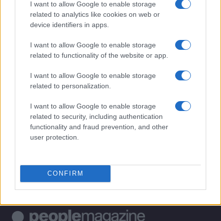
I want to allow Google to enable storage
related to analytics like cookies on web or
1
Come mappare le dinastie VIP con fonti affidabili e
device identifiers in apps.
schemi chiari
I want to allow Google to enable storage
2
Indizi social, location e crew: scoprire coppie VIP
related to functionality of the website or app.
senza violare la privacy
3
I want to allow Google to enable storage
Disabilità e Accessibilità: La Controversia sulle Tariffe
della Piscina Comunale di Arezzo
related to personalization.
4
Maltrattamenti agli anziani a Cerea: indagini e misure
I want to allow Google to enable storage
cautelari
related to security, including authentication
functionality and fraud prevention, and other
5
Come decifrare gossip di coppia tra copertine e
user protection.
caption
CONFIRM