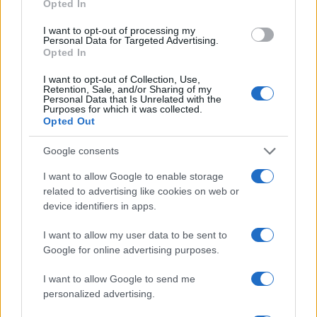
Opted In
CHI SI FA CHI
I want to opt-out of processing my
Personal Data for Targeted Advertising.
Opted In
I want to opt-out of Collection, Use,
Retention, Sale, and/or Sharing of my
Personal Data that Is Unrelated with the
Purposes for which it was collected.
Opted Out
Google consents
I want to allow Google to enable storage
related to advertising like cookies on web or
device identifiers in apps.
Disabilità e Accessibilità: La Controversia sulle Tariffe
I want to allow my user data to be sent to
della Piscina Comunale di Arezzo
Google for online advertising purposes.
Camilla Fiore · 5 Ago 2026
I want to allow Google to send me
personalized advertising.
PIÙ LETTI