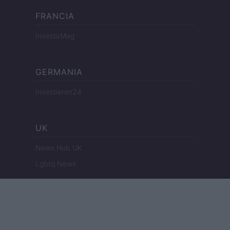
FRANCIA
InvestirMag
GERMANIA
Investieren24
UK
News Hub UK
Lgbtq News
OLANDA
Investeren 24