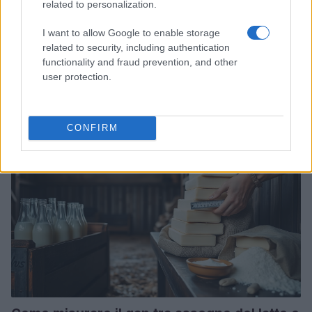
related to personalization.
Novello risponde alle polemiche sui
presunti ritocchini: fra maternità e cura del
I want to allow Google to enable storage
corpo
related to security, including authentication
functionality and fraud prevention, and other
Francesca Sofia Novello affronta sui social le insinuazioni sui
user protection.
presunti ritocchini pubblicando una riflessione sulla cura di sé,
la scelta consapevole della…
AiAdhubMedia · 18 Mar 2026
CONFIRM
PEOPLE NEWS