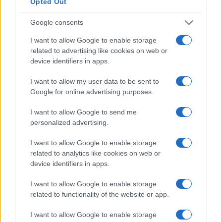
Opted Out
Google consents
I want to allow Google to enable storage
La vita e la carriera di Enrica Bonaccorti: dal
related to advertising like cookies on web or
teatro alla tv
device identifiers in apps.
La carriera poliedrica di Enrica Bonaccorti, dai palcoscenici
alle trasmissioni che hanno segnato un'epoca
I want to allow my user data to be sent to
Google for online advertising purposes.
AiAdhubMedia · 18 Mar 2026
I want to allow Google to send me
PEOPLE NEWS
personalized advertising.
I want to allow Google to enable storage
related to analytics like cookies on web or
device identifiers in apps.
I want to allow Google to enable storage
related to functionality of the website or app.
I want to allow Google to enable storage