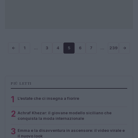
←
1
…
3
4
5
6
7
…
239
→
PIÙ LETTI
1
L’estate che ci insegna a fiorire
2
Achraf Khezar: il giovane modello siciliano che
conquista la moda internazionale
3
Emma e la disavventura in ascensore: il video virale e
il nuovo look