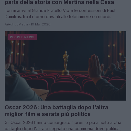
parla della storia con Martina nella Casa
I primi arrivi al Grande Fratello Vip e le confessioni di Raul
Dumitras: tra il ritorno davanti alle telecamere e i ricordi…
AiAdhubMedia · 19 Mar 2026
PEOPLE NEWS
Oscar 2026: Una battaglia dopo l’altra
miglior film e serata più politica
Gli Oscar 2026 hanno consegnato il premio più ambito a Una
battaglia dopo l'altra e segnato una cerimonia dove politica,