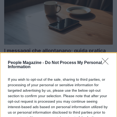
I messaggi che allontanano: guida pratica
per evitare errori
People Magazine -
Do Not Process My Personal
Un vademecum pratico per riconoscere i messaggi sabotanti e
Information
sostituirli con alternative che costruiscono fiducia
AiAdhubMedia · 19 Mar 2026
If you wish to opt-out of the sale, sharing to third parties, or
processing of your personal or sensitive information for
CHI SI FA CHI
targeted advertising by us, please use the below opt-out
section to confirm your selection. Please note that after your
opt-out request is processed you may continue seeing
interest-based ads based on personal information utilized by
us or personal information disclosed to third parties prior to