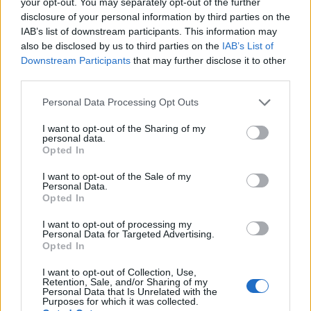
your opt-out. You may separately opt-out of the further
disclosure of your personal information by third parties on the
IAB’s list of downstream participants. This information may
also be disclosed by us to third parties on the
IAB’s List of
Downstream Participants
that may further disclose it to other
third parties.
Perché si tradisce: paura, conferme e
Please note that this website/app uses one or more Google
Personal Data Processing Opt Outs
silenzi nella coppia
services and may gather and store information including but
Scopri tre cause psicologiche dell'infedeltà e strumenti pratici
not limited to your visit or usage behaviour. You may click to
I want to opt-out of the Sharing of my
personal data.
— dalla terapia alla biblioterapia — per ricostruire fiducia e
grant or deny consent to Google and its third-party tags to
Opted In
dialogo
use your data for below specified purposes in below Google
consent section.
AiAdhubMedia · 18 Mar 2026
I want to opt-out of the Sale of my
Personal Data.
Opted In
PEOPLE NEWS
I want to opt-out of processing my
Personal Data for Targeted Advertising.
Opted In
I want to opt-out of Collection, Use,
Retention, Sale, and/or Sharing of my
Personal Data that Is Unrelated with the
Purposes for which it was collected.