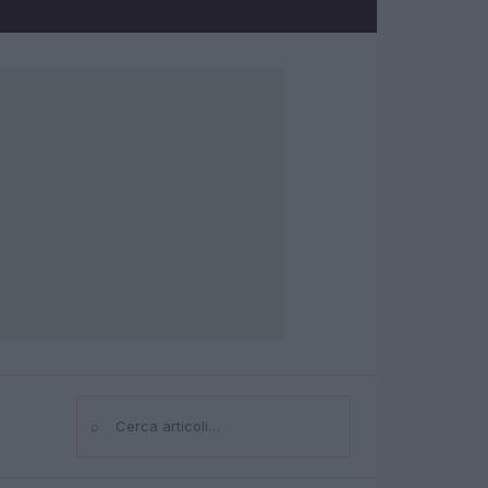
⌕
Cerca