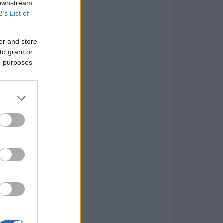
 downstream
B’s List of
er and store
to grant or
ed purposes