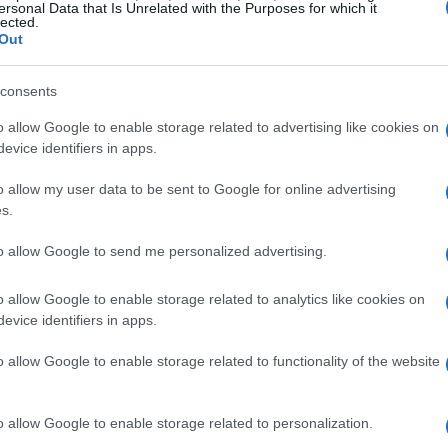
ersonal Data that Is Unrelated with the Purposes for which it
lected.
Out
ersonale
consents
vo sulla vita di Alice, specialmente dopo la
o allow Google to enable storage related to advertising like cookies on
 Ha affrontato gravi complicazioni post-parto che
evice identifiers in apps.
entalmente. “Dopo l’ultima gravidanza sono
o allow my user data to be sent to Google for online advertising
uanto sia stato difficile accettare il proprio
s.
ha spinta a riflettere su sé stessa e a lavorare
to allow Google to send me personalized advertising.
lo allontanandosi da Morata ha compreso
rabilità, un passo fondamentale per la sua
o allow Google to enable storage related to analytics like cookies on
evice identifiers in apps.
o allow Google to enable storage related to functionality of the website
ppia
o allow Google to enable storage related to personalization.
colto con entusiasmo dai fan, segnando un nuovo