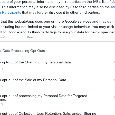
losure of your personal information by third parties on the IAB’s list of
usione riguardo a come siano arrivati a una
. This information may also be disclosed by us to third parties on the
IA
la sofferenza vissuta durante quel periodo ha
Participants
that may further disclose it to other third parties.
apevolezza del loro legame.
 that this website/app uses one or more Google services and may gath
including but not limited to your visit or usage behaviour. You may click 
 to Google and its third-party tags to use your data for below specifi
ogle consent section.
l Data Processing Opt Outs
o opt-out of the Sharing of my personal data.
In
o opt-out of the Sale of my Personal Data.
In
to opt-out of processing my Personal Data for Targeted
ing.
In
o opt-out of Collection, Use, Retention, Sale, and/or Sharing