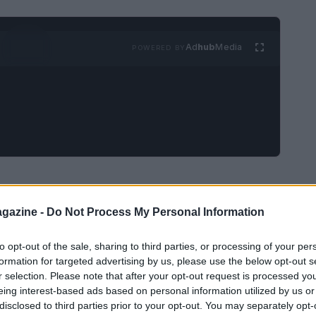
Ad
hub
Media
POWERED BY
e
gazine -
Do Not Process My Personal Information
e, ha recentemente condiviso la sua esperienza
n’intervista a Verissimo. Durante la
to opt-out of the sale, sharing to third parties, or processing of your per
formation for targeted advertising by us, please use the below opt-out s
one come “l’errore più grande della nostra vita”.
r selection. Please note that after your opt-out request is processed y
 figli, la coppia ha deciso di prendersi una
eing interest-based ads based on personal information utilized by us or
disclosed to third parties prior to your opt-out. You may separately opt-
conoscono come profondamente sbagliata. Alice