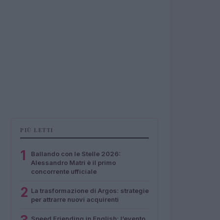
PIÙ LETTI
1
Ballando con le Stelle 2026:
Alessandro Matri è il primo
concorrente ufficiale
2
La trasformazione di Argos: strategie
per attrarre nuovi acquirenti
Speed Friending in English: l’evento