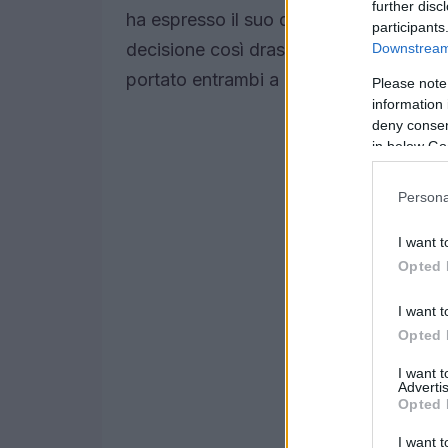
further disc
ha espresso il suo dolore e la sua conf
participants
decisione così drastica, rivelando che 
Downstream 
portato entrambi a una maggiore cons
Please note
information 
deny consent
in below Go
Persona
I want t
Opted 
I want t
Opted 
I want 
Advertis
Opted 
I want t